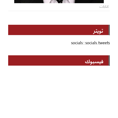
كتابات
تويتر
socials::socials.tweets
فيسبوك