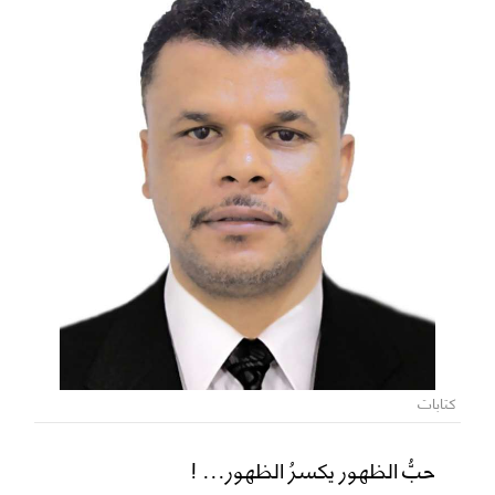
كتابات
حبُّ الظهور يكسرُ الظهور... !