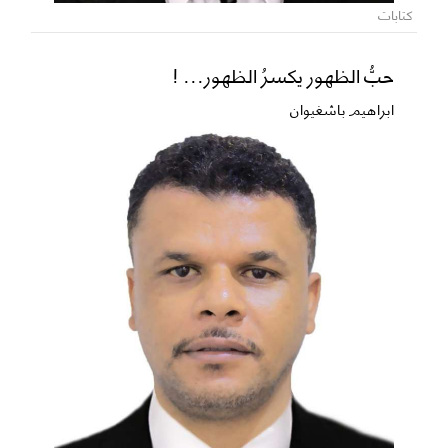
كتابات
حبُّ الظهور يكسرُ الظهور... !
ابراهيم باشغيوان