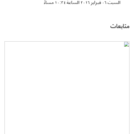
السبت ٠٦ فبراير ٢٠١٦ الساعة ١٠:٣٤ مساءً
متابعات