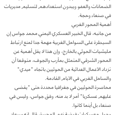
الضمانات والعفو ويبدون استعدادهم لتسليم مديريات
في صنعاء وحجة.
أهمية المحور الغربي
من جانبه، قال الخبير العسكري اليمني محمد جواس إن
السيطرة على السواحل الغربية مهمة جدا لمنع ارتباط
مليشيات الحوثي بالخارج، وإن هذا لا يقل أهمية عن
المحور الشرقي المتمثل بمأرب والجوف، متوقعا أن
تزداد الأعمال العدائية من الحوثيين باتجاه "ميدي"
والساحل الغربي في الأيام القادمة.
محاصرة الحوثيين في جغرافيا محددة حتى "يقضى
عليهم عسكريا" أمر لا بد منه، وفق جواس، وليس في
صنعاء بل أينما كانوا.
وحول معسكرات فرضة نهم المحررة، قال إنه سيعاد