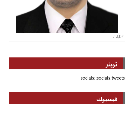
كتابات
تويتر
socials::socials.tweets
فيسبوك