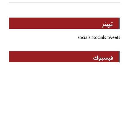
تويتر
socials::socials.tweets
فيسبوك