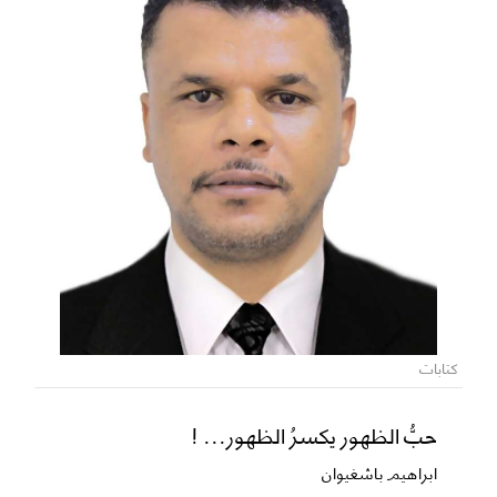
كتابات
حبُّ الظهور يكسرُ الظهور... !
ابراهيم باشغيوان