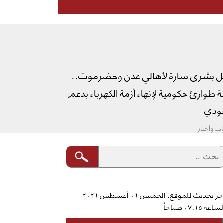
ل بشرى سارة لأهالي عدن وحضرموت..
طوارئ حكومية لإنهاء أزمة الكهرباء بدعم
دي
ت وأخبار
آخر تحديث للموقع: الخميس ٠٦ أغسطس ٢٠٢٦
ساعة ٠٧:١٥ صباحاً