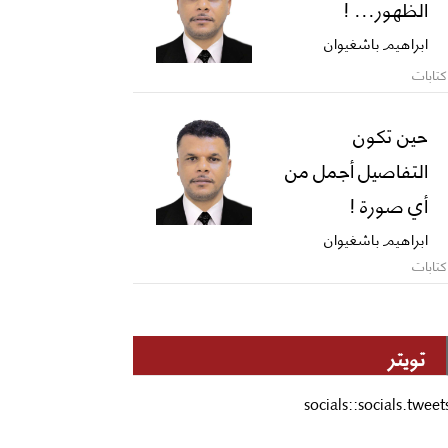
الظهور... !
ابراهيم باشغيوان
كتابات
حين تكون
التفاصيل أجمل من
أي صورة !
ابراهيم باشغيوان
كتابات
تويتر
socials::socials.tweet