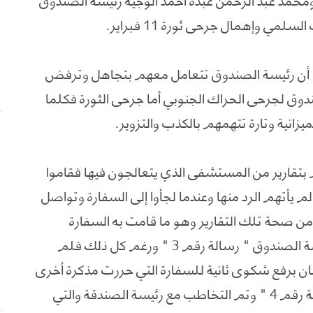
لمي وإهمال جرحى ثورة 11 فبراير.
أن رئيسة الصندوق تتعامل معهم بتجاهل وترفض
وق لجرحى الحراك الجنوبي أما جرحى الثورة فكلما
انية وتارة تتهمهم بالكذب والتزوير.
 بتقارير من المستشفى الذي يتعالجون فيها فقاموا
جها وبعثوا بها إليها " تقارير 1 و 2 " ولم يأتهم الرد منها وعندما لجأوا إلى السفارة وتواصل
من صحة تلك التقارير وهو ما قامت به السفارة
وبعثت برسالة تأكيد صحة تلك التقارير لرئيسة الصندوق " رسالة رقم 3 " ورغم كل ذلك فلم
ن برفع شكوى ثانية للسفارة التي حررت مذكرة أخرى
لنائب وزير الخارجية السفير العيدروس " رسالة رقم 4 " وتم التخاطب مع رئيسة الصندقة والتي