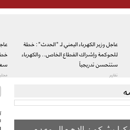
عاجل وزير الكهرباء اليمني لـ "الحدث": خطة
عاج
للحوكمة وإشراك القطاع الخاص.. والكهرباء
خطة 
ستتحسن تدريجياً
سعو
تقارير
محليا
ه
ال
ركيا يشكون الإهمال وعدم