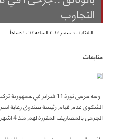
التجاوب
الثلاثاء ٠٢ ديسمبر ٢٠١٤ الساعة ١٠:٤٢ صباحاً
متابعات
وجه جرحى ثورة 11 فبراير في جم
الشكوى عدم قيام رئيسة صندوق رعاية اسر ش
الجرحى بالمصاريف المقررة لهم منذ 4 اشهر.
واتهم الجريحان يوسف ناصر مصلح الغزال وم