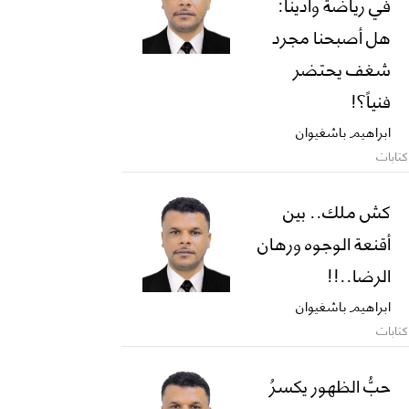
في رياضة وادينا:
هل أصبحنا مجرد
شغف يحتضر
فنياً؟!
ابراهيم باشغيوان
كتابات
كش ملك.. بين
أقنعة الوجوه ورهان
الرضا..!!
ابراهيم باشغيوان
كتابات
حبُّ الظهور يكسرُ