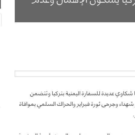
هورية تركيا شكاوي عديدة للسفارة اليمنية بتركيا وتتضمن
هداء وجرحى ثورة فبراير والحراك السلمي بموافاة
حمد عبد الرحمن عبده احمد الوجيه رئيسة الصندوق