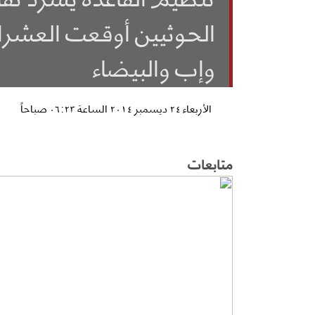
الحوثيين أوقعت العشر
وإب والبيضاء
الأربعاء ٢٤ ديسمبر ٢٠١٤ الساعة ٠٦:٢٣ صباحاً
متابعات