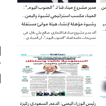
من
​مدير مشروع ميناء قنا لـ "الجنوب اليوم":
الميناء مكسب استراتيجي لشبوة واليمن..
وشبوة مؤهلة لإنشاء هيئة موانئ مستقلة
حو
​أكد مدير مشروع ميناء قنا التجاري، صالح علي بلال، في
تصريحات خاصة لقناة "الجنوب اليوم"، أن الميناء ي...
s
رئيس الوزراء اليمني: الدعم السعودي ركيزة