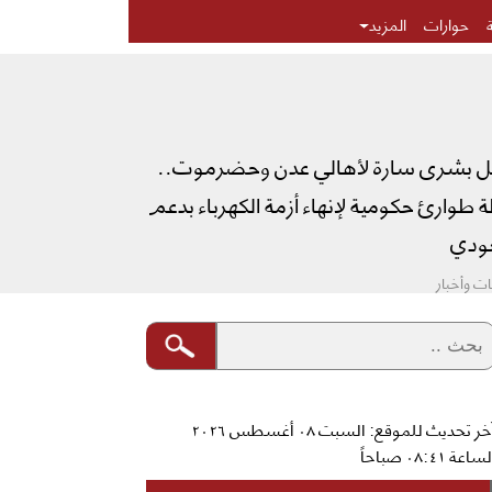
حوارات
المزيد
ل بشرى سارة لأهالي عدن وحضرموت..
طوارئ حكومية لإنهاء أزمة الكهرباء بدعم
دي
ت وأخبار
آخر تحديث للموقع: السبت ٠٨ أغسطس ٢٠٢٦
ساعة ٠٨:٤١ صباحاً