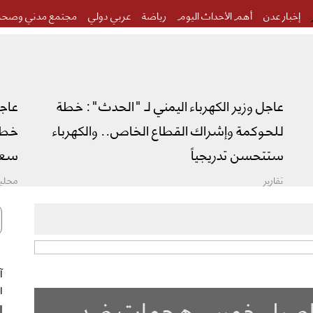
إخبار عدن
أهم الأحداث اليوم
رياضة
عربي دولي
مجتمع مدني وصحة
عاجل وزير الكهرباء اليمني لـ "الحدث": خطة
عاج
للحوكمة وإشراك القطاع الخاص.. والكهرباء
خطة 
ستتحسن تدريجياً
سعو
تقارير
محليا
ال
تفاصيل خمس هجمات ضد