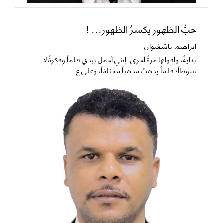
حبُّ الظهور يكسرُ الظهور... !
ابراهيم باشغيوان
​بدايةً، وأقولها مرةً أخرى: إنني أحمل بيدي قلماً وفكرةً لا
سوطاً؛ قلماً يذهبُ مذهباً مختلفاً، وعلى غ...