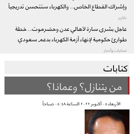
وإشراك القطاع الخاص.. والكهرباء ستتحسن تدريجياً
تقارير
عاجل بشرى سارة لأهالي عدن وحضرموت.. خطة
طوارئ حكومية لإنهاء أزمة الكهرباء بدعم سعودي
محليات وأخبار
كتابات
من يتنازل؟ وعماذا؟
الأربعاء ٠٥ أكتوبر ٢٠٢٢ الساعة ٠٥:٤٨ صباحاً