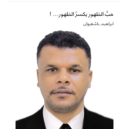
حبُّ الظهور يكسرُ الظهور... !
ابراهيم باشغيوان