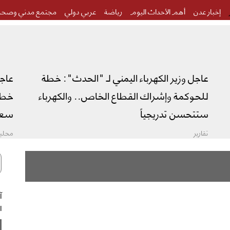
إخبار عدن
أهم الأحداث اليوم
رياضة
عربي دولي
مجتمع مدني وصحة
عاجل وزير الكهرباء اليمني لـ "الحدث": خطة
عاج
للحوكمة وإشراك القطاع الخاص.. والكهرباء
خطة 
ستتحسن تدريجياً
سعو
تقارير
محليا
ال