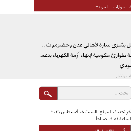
حوارات
المزيد
ل بشرى سارة لأهالي عدن وحضرموت..
طوارئ حكومية لإنهاء أزمة الكهرباء بدعم
دي
ت وأخبار
آخر تحديث للموقع: السبت ٠٨ أغسطس ٢٠٢٦
ساعة ٠٩:٥١ صباحاً