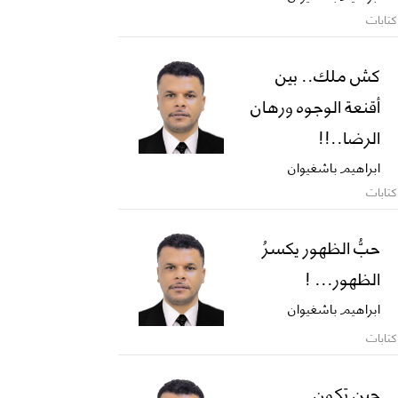
كتابات
كش ملك.. بين
أقنعة الوجوه ورهان
الرضا..!!
ابراهيم باشغيوان
كتابات
حبُّ الظهور يكسرُ
الظهور... !
ابراهيم باشغيوان
كتابات
حين تكون