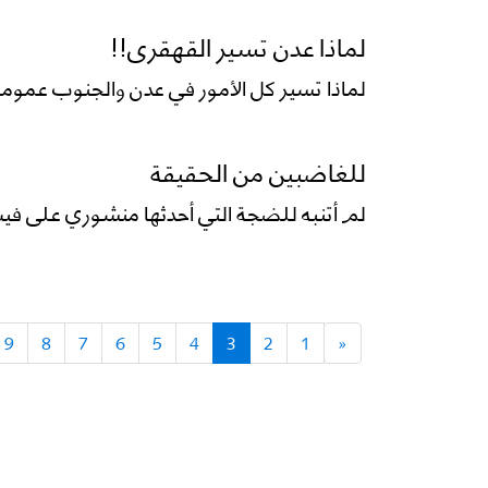
لماذا عدن تسير القهقرى!!
لماذا تسير كل الأمور في عدن والجنوب عموما 
للغاضبين من الحقيقة
لم أتنبه للضجة التي أحدثها منشوري على في
9
8
7
6
5
4
3
2
1
«