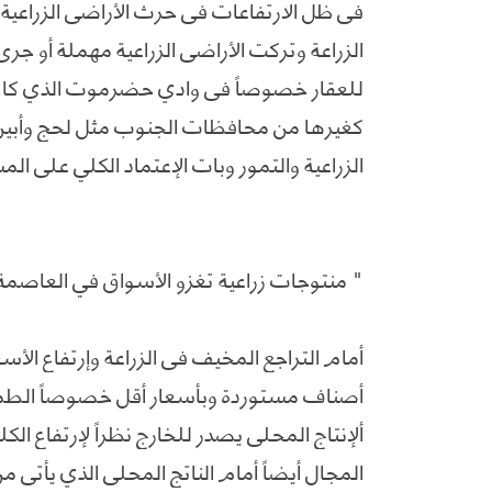
في ظل الارتفاعات في حرث الأراضي الزراعية 
الزراعة وتركت الأراضي الزراعية مهملة أو جرى
للعقار خصوصاً في وادي حضرموت الذي كان
كغيرها من محافظات الجنوب مثل لحج وأبين 
الزراعية والتمور وبات الإعتماد الكلي على ا
" منتوجات زراعية تغزو الأسواق في العاصم
أمام التراجع المخيف في الزراعة وإرتفاع ال
أصناف مستوردة وبأسعار أقل خصوصاً الطما
ألإنتاج المحلي يصدر للخارج نظراً لإرتفاع ال
المجال أيضاً أمام الناتج المحلي الذي يأتي م