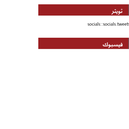
تويتر
socials::socials.tweet
فيسبوك