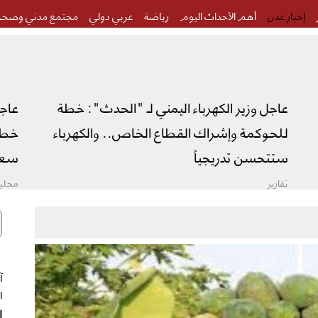
إخبار عدن
أهم الأحداث اليوم
رياضة
عربي دولي
مجتمع مدني وصحة
عاجل وزير الكهرباء اليمني لـ "الحدث": خطة
عاج
للحوكمة وإشراك القطاع الخاص.. والكهرباء
خطة 
ستتحسن تدريجياً
سعو
تقارير
محليا
ال