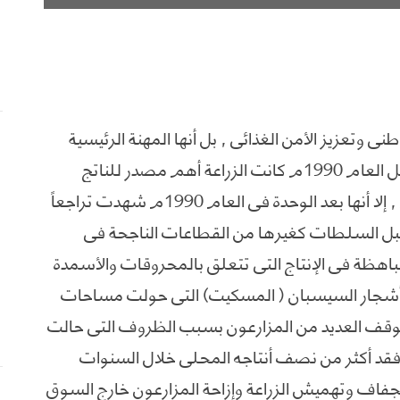
ني وتعزيز الأمن الغذائي , بل أنها المهنة الرئيسية
التي يمارسها غالبية السكان، وفي الجنوب قبل العام 1990م كانت الزراعة أهم مصدر للناتج
القومي وإحدى الركائز الرئيسية للأمن الغذائي , إلا أنها بعد الوحدة في العام 1990م شهدت تراجعاً
 قبل السلطات كغيرها من القطاعات الناجحة في
اهظة في الإنتاج التي تتعلق بالمحروقات والأسمدة
ار أشجار السيسبان ( المسكيت) التي حولت مساحات
قف العديد من المزارعون بسبب الظروف التي حالت
 فقد أكثر من نصف أنتاجه المحلي خلال السنوات
جفاف وتهميش الزراعة وإزاحة المزارعون خارج السوق