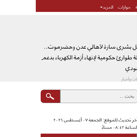
حوارات
المزيد
ل بشرى سارة لأهالي عدن وحضرموت..
طوارئ حكومية لإنهاء أزمة الكهرباء بدعم
دي
ت وأخبار
آخر تحديث للموقع: الجمعة ٠٧ أغسطس ٢٠٢٦
ساعة ٠٨:٤٢ مساءً