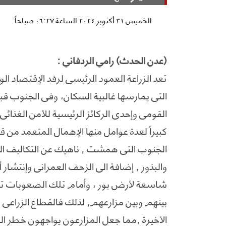
الخميس ٣١ أكتوبر ٢٠٢٤ الساعة ٠٦:٢٧ صباحاً
(عدن الحدث) رامي الردفاني :
تعد الزراعة العمود الرئيسي لرفد الإقتصاد الوط
كبيراً لعدة عوامل منها الإهمال المتعمد من
الجنوب التي همشت , ناهيك عن التكاليف الب
والبذور , إضافة الى الزحف العمراني وإنتش
شاسعة لأرض بور ، وأمام تلك الصعوبات تو
بينهم وبين مزارعهم, لذلك فالقطاع الزراعي
الأخيرة ,مما جعل المزارعون يواجهون خطر ال