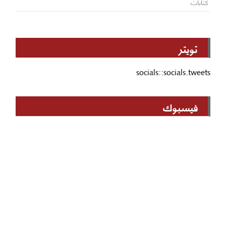
كتابات
تويتر
socials::socials.tweets
فيسبوك