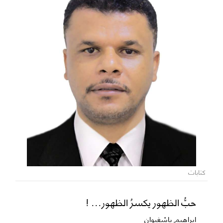
كتابات
حبُّ الظهور يكسرُ الظهور... !
ابراهيم باشغيوان