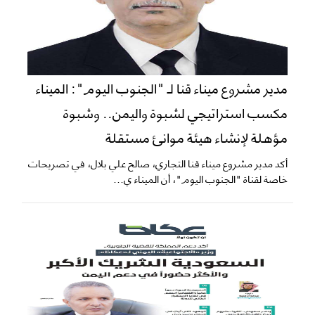
​مدير مشروع ميناء قنا لـ "الجنوب اليوم": الميناء
مكسب استراتيجي لشبوة واليمن.. وشبوة
مؤهلة لإنشاء هيئة موانئ مستقلة
​أكد مدير مشروع ميناء قنا التجاري، صالح علي بلال، في تصريحات
خاصة لقناة "الجنوب اليوم"، أن الميناء ي...