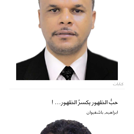
كتابات
حبُّ الظهور يكسرُ الظهور... !
ابراهيم باشغيوان