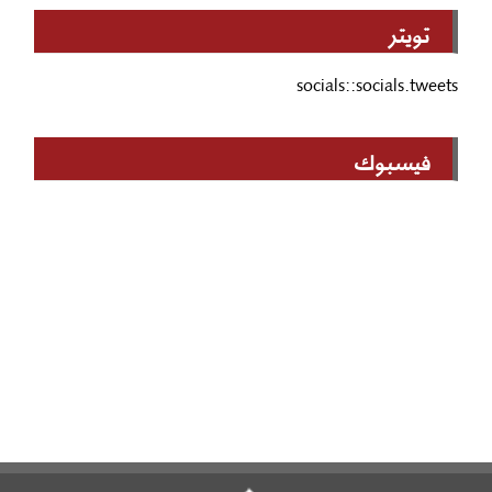
تويتر
socials::socials.tweets
فيسبوك