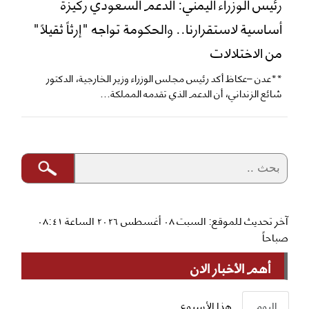
رئيس الوزراء اليمني: الدعم السعودي ركيزة
أساسية لاستقرارنا.. والحكومة تواجه "إرثاً ثقيلاً"
من الاختلالات
**عدن –عكاظ أكد رئيس مجلس الوزراء وزير الخارجية، الدكتور
شائع الزنداني، أن الدعم الذي تقدمه المملكة...
آخر تحديث للموقع: السبت ٠٨ أغسطس ٢٠٢٦ الساعة ٠٨:٤١
صباحاً
أهم الأخبار الان
اليوم
هذا الأسبوع